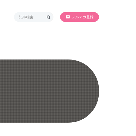
SORRY!!準備中
メルマガ登録