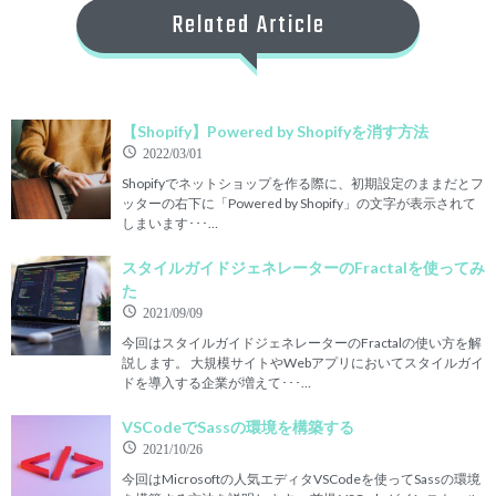
Related Article
【Shopify】Powered by Shopifyを消す方法
2022/03/01
Shopifyでネットショップを作る際に、初期設定のままだとフ
ッターの右下に「Powered by Shopify」の文字が表示されて
しまいます･･･…
スタイルガイドジェネレーターのFractalを使ってみ
た
2021/09/09
今回はスタイルガイドジェネレーターのFractalの使い方を解
説します。 大規模サイトやWebアプリにおいてスタイルガイ
ドを導入する企業が増えて･･･…
VSCodeでSassの環境を構築する
2021/10/26
今回はMicrosoftの人気エディタVSCodeを使ってSassの環境