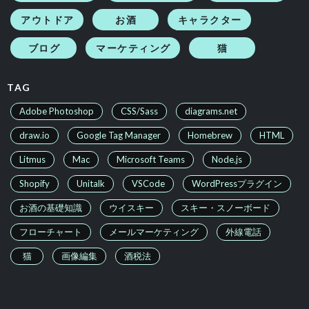
アウトドア
お酒
キャラクター
ブログ
マーケティング
猫
続きを読む
TAG
Adobe Photoshop
CSS/Sass
diagrams.net
draw.io
Google Tag Manager
Homebrew
HTML
Litmus
Mac
Microsoft Teams
Node.js
Shopify
Unitalk
VSCode
WordPressプラグイン
お酒の基礎知識
ウイスキー
スキー・スノーボード
フローチャート
メールマーケティング
外線電話
猫
画像編集
酒税法