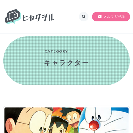
ヒャクシル
SORRY!!準備中
メルマガ登録
CATEGORY
キャラクター