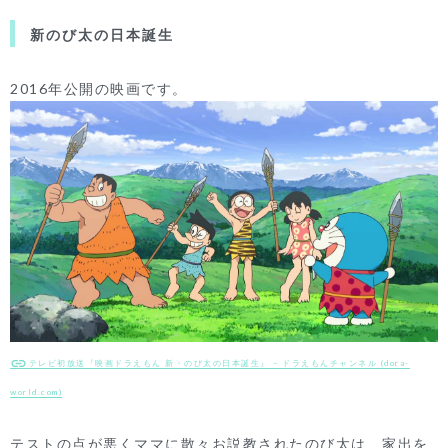
新のび太の日本誕生
2016年公開の映画です。
テレビ初放送『映画ドラえもん 新・のび太の日本誕生』 – ドラえもんチャンネル (dora-
world.com)
テストの点が悪くママに散々お説教されたのび太は、家出を