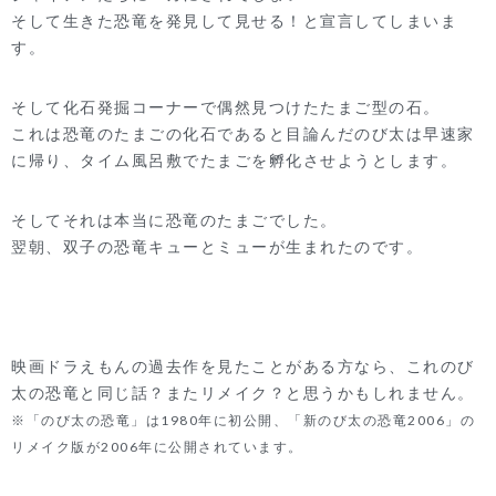
そして生きた恐竜を発見して見せる！と宣言してしまいま
す。
そして化石発掘コーナーで偶然見つけたたまご型の石。
これは恐竜のたまごの化石であると目論んだのび太は早速家
に帰り、タイム風呂敷でたまごを孵化させようとします。
そしてそれは本当に恐竜のたまごでした。
翌朝、双子の恐竜キューとミューが生まれたのです。
映画ドラえもんの過去作を見たことがある方なら、これのび
太の恐竜と同じ話？
またリメイク？と思うかもしれません。
※「のび太の恐竜」は1980年に初公開、「新のび太の恐竜2006」の
リメイク版が2006年に公開されています。