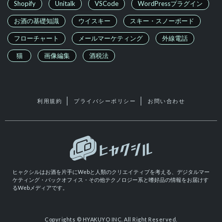
Shopify
Unitalk
VSCode
WordPressプラグイン
お酒の基礎知識
ウイスキー
スキー・スノーボード
フローチャート
メールマーケティング
外線電話
猫
画像編集
酒税法
利用規約
プライバシーポリシー
お問い合わせ
ヒャクシルはお酒を片手にWebと人類のクリエイティブを考える、デジタルマー
ケティング・バックオフィス・その他テクノロジー系と嗜好品の情報をお届けす
るWebメディアです。
Copyrights © HYAKUYO INC. All Right Reserved.