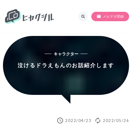
ヒャクシル
SORRY!!準備中
メルマガ登録
キャラクター
泣けるドラえもんのお話紹介します
schedule
autorenew
2022/04/23
2022/05/26