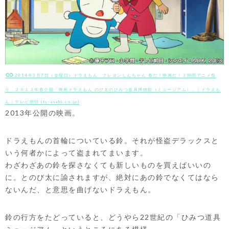
2014年3月7日（金曜日）ドラえもん クレヨンしんちゃん 春だ！映画だ！３時間アニメ祭
り ２０１３年春公開「映画ドラえもん のび太のひみつ道具博物館（ミュージアム）」｜ドラえも
ん｜テレビ朝日 (tv-asahi.co.jp)
2013年公開の映画。
ドラえもんの首輪についている鈴。それが怪盗デラックスと
いう何者かによって盗まれてまいます。
わざわざあの鈴を探さなくても新しいものを買えばいいの
に。とのび太に諭されますが、絶対にあの鈴でなくてはなら
ないんだ、と意思を曲げないドラえもん。
鈴の行方をたどっていると、どうやら22世紀の「ひみつ道具