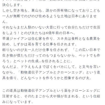
決心します。
しかし空き地も、裏山も、誰かの所有物になっておりこども
一人が無断でのびのび住めるような土地は日本にありませ
ん。
それならまだ人類のいない大昔に行って自分たちだけで生活
をしよう！とのび太たちは6億年前の日本へ。
早速ジャイアンは住む家を作り、スネ夫は食料となる農業を
始め、しずかは花を育てる仕事を任されます。
頼りないのび太一人だけ仕事を任されず、「この広い日本で
生き物が僕たちだけってのもつまらないから、ペットでも作
ろう」とペットの生成…を任されることに。
なんだよ、ドラえもんまでぼくをバカにして。と文句を言い
ながら、「動物遺伝子アンプルとクローンエッグ」という道
具を借り、どんなペットを作ろうかと想像するのび太。
この道具は動物遺伝子アンプルという薬をクローンエッグに
注射すると、そのたまごから犬や猫が生まれる、という仕組
みになっています。