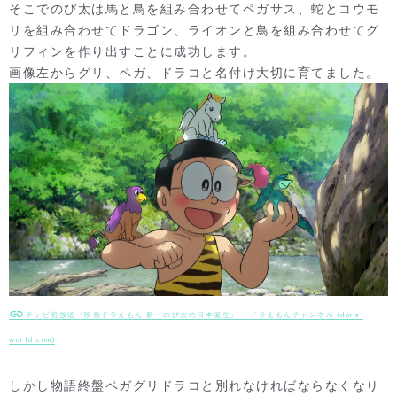
そこでのび太は馬と鳥を組み合わせてペガサス、蛇とコウモ
リを組み合わせてドラゴン、ライオンと鳥を組み合わせてグ
リフィンを作り出すことに成功します。
画像左からグリ、ペガ、ドラコと名付け大切に育てました。
テレビ初放送『映画ドラえもん 新・のび太の日本誕生』 – ドラえもんチャンネル (dora-
world.com)
しかし物語終盤ペガグリドラコと別れなければならなくなり