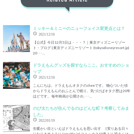
ミッキー＆ミニーのニューフェイス変更点とは？
2021/12/16
【公式】今日12月5日は・・・？｜東京ディズニーリゾー
ト・ブログ | 東京ディズニーリゾート (tokyodisneyresort.jp)
20･･･…
ドラえもんグッズを探すならここ。おすすめのショ
ップ
2021/12/16
こんにちは。ドラえもんオタクのcheeです。 物心ついた頃
からドラえもんのおふとんで眠り、気づけばオタク歴は20年
ほどです。 毎年映画が公開され･･･…
のび太たちが住んでるのはどんな町？考察してみま
した。
2022/01/19
生暖かい目といえばドラえもんを思い出す | 実りある日々
になりますように (ameblo.jp) コミックス10巻より 皆さんは