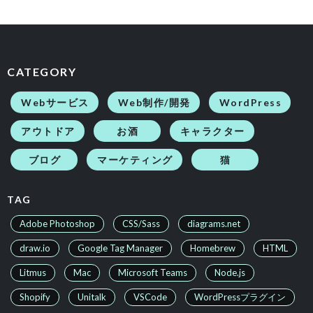
CATEGORY
Webサービス
Web制作/開発
WordPress
アウトドア
お酒
キャラクター
ブログ
マーケティング
猫
続きを読む
TAG
Adobe Photoshop
CSS/Sass
diagrams.net
draw.io
Google Tag Manager
Homebrew
HTML
Litmus
Mac
Microsoft Teams
Node.js
Shopify
Unitalk
VSCode
WordPressプラグイン