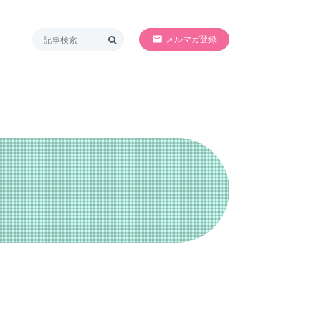
SORRY!!準備中
メルマガ登録