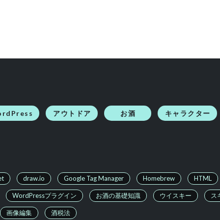
rdPress
アウトドア
お酒
キャラクター
et
draw.io
Google Tag Manager
Homebrew
HTML
WordPressプラグイン
お酒の基礎知識
ウイスキー
ス
画像編集
酒税法