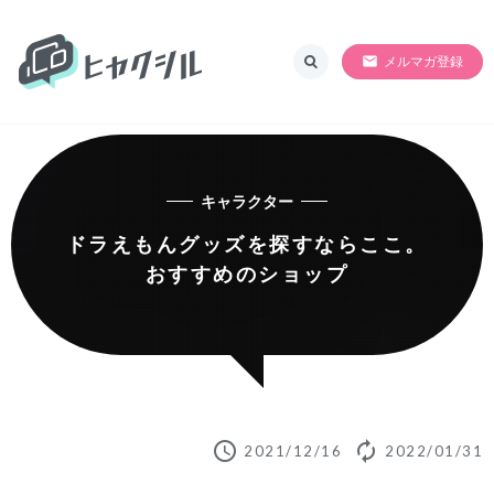
ヒャクシル
SORRY!!準備中
メルマガ登録
キャラクター
ドラえもんグッズを探すならここ。
おすすめのショップ
schedule
autorenew
2021/12/16
2022/01/31