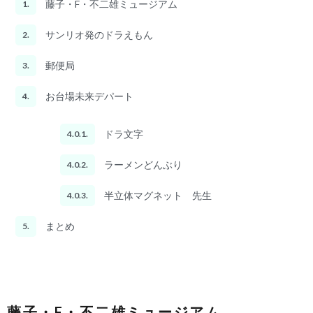
藤子・F・不二雄ミュージアム
1.
サンリオ発のドラえもん
2.
郵便局
3.
お台場未来デパート
4.
ドラ文字
4.0.1.
ラーメンどんぶり
4.0.2.
半立体マグネット 先生
4.0.3.
まとめ
5.
藤子・F・不二雄ミュージアム