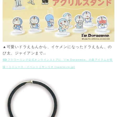
▲可愛いドラえもんから、イケメンになったドラえもん、の
び太、ジャイアンまで…
フラワーリング公式オンラインストアに「I’m Doraemon」の新アイテムが登
場！ | ニュース・イベント | サンリオ (sanrio.co.jp)