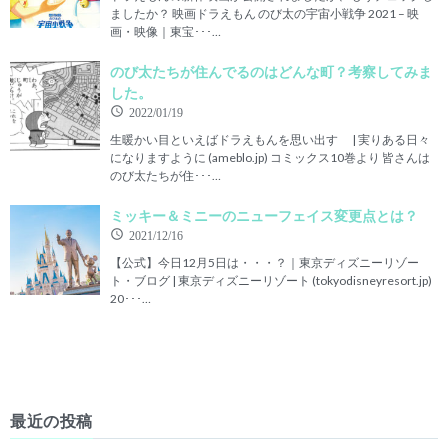
ましたか？ 映画ドラえもん のび太の宇宙小戦争 2021 – 映
画・映像｜東宝･･･…
のび太たちが住んでるのはどんな町？考察してみま
した。
2022/01/19
生暖かい目といえばドラえもんを思い出す | 実りある日々
になりますように (ameblo.jp) コミックス10巻より 皆さんは
のび太たちが住･･･…
ミッキー＆ミニーのニューフェイス変更点とは？
2021/12/16
【公式】今日12月5日は・・・？｜東京ディズニーリゾー
ト・ブログ | 東京ディズニーリゾート (tokyodisneyresort.jp)
20･･･…
最近の投稿