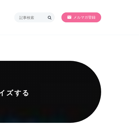
SORRY!!準備中
メルマガ登録
マイズする