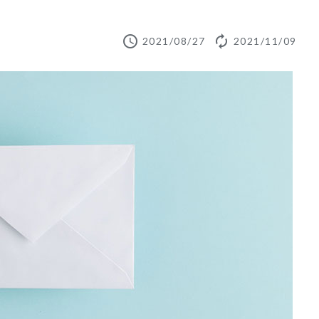
schedule
autorenew
2021/08/27
2021/11/09