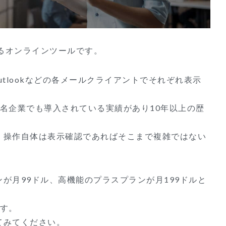
できるオンラインツールです。
lやOutlookなどの各メールクライアントでそれぞれ表示
、海外有名企業でも導入されている実績があり10年以上の歴
、操作自体は表示確認であればそこまで複雑ではない
ンが月99ドル、高機能のプラスプランが月199ドルと
ます。
てみてください。