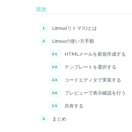
目次
Litmus(リトマス)とは
1.
Litmusの使い方手順
2.
HTMLメールを新規作成する
2.1.
テンプレートを選択する
2.2.
コードエディタで実装する
2.3.
プレビューで表示確認を行う
2.4.
共有する
2.5.
まとめ
3.