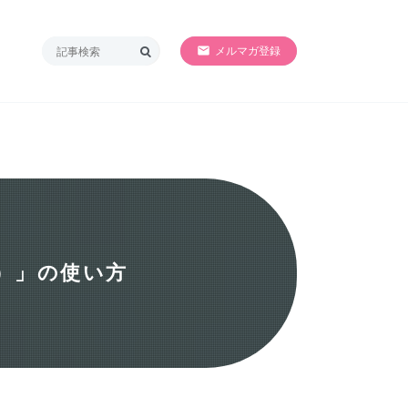
SORRY!!準備中
メルマガ登録
ス）」の使い方